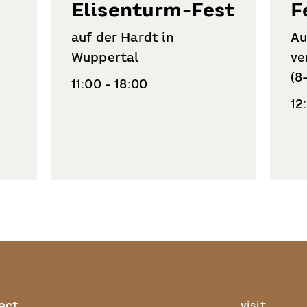
Elisenturm-Fest
F
auf der Hardt in
Au
Wuppertal
ve
(8
11:00 - 18:00
12
act
visit