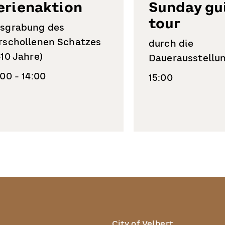
erienaktion
Sunday gu
tour
sgrabung des
rschollenen Schatzes
durch die
-10 Jahre)
Dauerausstellu
:00 - 14:00
15:00
City of Velbert