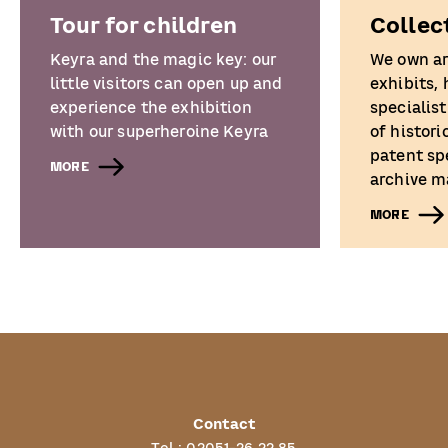
Tour for children
Collec
Keyra and the magic key: our
We own a
little visitors can open up and
exhibits,
experience the exhibition
specialist
with our superheroine Keyra
of histori
patent sp
MORE
archive ma
MORE
Contact