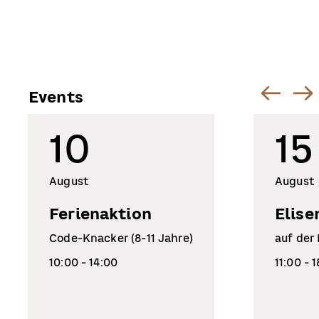
Events
10
15
August
August
Ferienaktion
Elise
Code-Knacker (8-11 Jahre)
auf der
10:00 - 14:00
11:00 - 