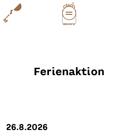
MENÜ
vi
exper
sup
abou
Ferienaktion
leichte
sonderau
DE
E
26.8.2026