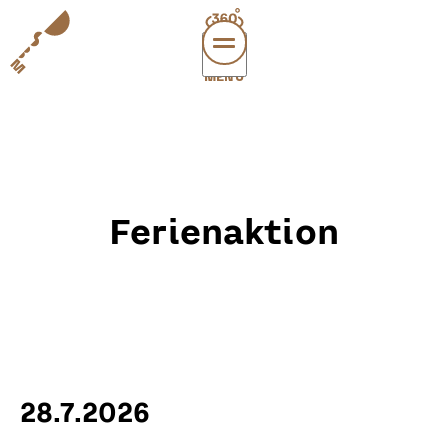
MENÜ
vi
exper
sup
abou
Ferienaktion
leichte
sonderau
DE
E
28.7.2026