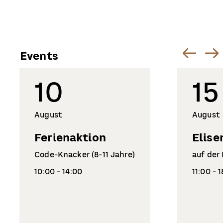
Events
10
15
August
August
Ferienaktion
Elise
Code-Knacker (8-11 Jahre)
auf der
10:00 - 14:00
11:00 - 